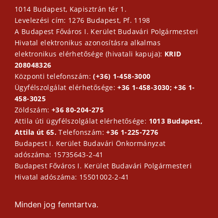
1014 Budapest, Kapisztrán tér 1.
Levelezési cím: 1276 Budapest, Pf. 1198
A Budapest Főváros I. Kerület Budavári Polgármesteri
Hivatal elektronikus azonosításra alkalmas
elektronikus elérhetősége (hivatali kapuja):
KRID
208048326
Központi telefonszám:
(+36) 1-458-3000
Ügyfélszolgálat elérhetősége:
+36 1-458-3030; +36 1-
458-3025
Zöldszám:
+36 80-204-275
Attila úti ügyfélszolgálat elérhetősége:
1013 Budapest,
Attila út 65.
Telefonszám:
+36 1-225-7276
Budapest I. Kerület Budavári Önkormányzat
adószáma: 15735643-2-41
Budapest Főváros I. Kerület Budavári Polgármesteri
Hivatal adószáma: 15501002-2-41
Minden jog fenntartva.