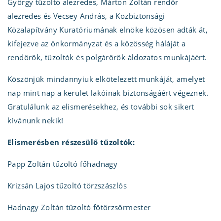
György tűzoltó alezredes, Márton Zoltán rendőr
alezredes és Vecsey András, a Közbiztonsági
Közalapítvány Kuratóriumának elnöke közösen adták át,
kifejezve az önkormányzat és a közösség háláját a
rendőrök, tűzoltók és polgárőrök áldozatos munkájáért.
Köszönjük mindannyiuk elkötelezett munkáját, amelyet
nap mint nap a kerület lakóinak biztonságáért végeznek.
Gratulálunk az elismerésekhez, és további sok sikert
kívánunk nekik!
Elismerésben részesülő tűzoltók:
Papp Zoltán tűzoltó főhadnagy
Krizsán Lajos tűzoltó törzszászlós
Hadnagy Zoltán tűzoltó főtörzsőrmester