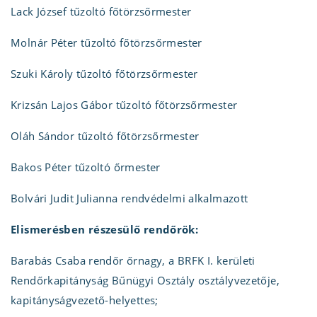
Lack József tűzoltó főtörzsőrmester
Molnár Péter tűzoltó főtörzsőrmester
Szuki Károly tűzoltó főtörzsőrmester
Krizsán Lajos Gábor tűzoltó főtörzsőrmester
Oláh Sándor tűzoltó főtörzsőrmester
Bakos Péter tűzoltó őrmester
Bolvári Judit Julianna rendvédelmi alkalmazott
Elismerésben részesülő rendőrök:
Barabás Csaba rendőr őrnagy, a BRFK I. kerületi
Rendőrkapitányság Bűnügyi Osztály osztályvezetője,
kapitányságvezető-helyettes;