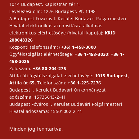
1014 Budapest, Kapisztrán tér 1.
Levelezési cím: 1276 Budapest, Pf. 1198
A Budapest Főváros I. Kerület Budavári Polgármesteri
Hivatal elektronikus azonosításra alkalmas
elektronikus elérhetősége (hivatali kapuja):
KRID
208048326
Központi telefonszám:
(+36) 1-458-3000
Ügyfélszolgálat elérhetősége:
+36 1-458-3030; +36 1-
458-3025
Zöldszám:
+36 80-204-275
Attila úti ügyfélszolgálat elérhetősége:
1013 Budapest,
Attila út 65.
Telefonszám:
+36 1-225-7276
Budapest I. Kerület Budavári Önkormányzat
adószáma: 15735643-2-41
Budapest Főváros I. Kerület Budavári Polgármesteri
Hivatal adószáma: 15501002-2-41
Minden jog fenntartva.