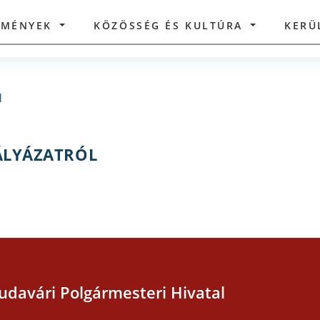
ZMÉNYEK
KÖZÖSSÉG ÉS KULTÚRA
KERÜ
l
ÁLYÁZATRÓL
udavári Polgármesteri Hivatal