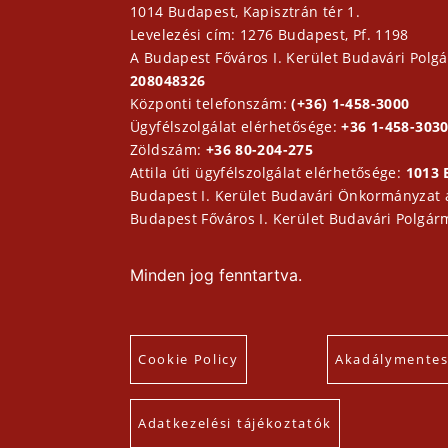
1014 Budapest, Kapisztrán tér 1.
Levelezési cím: 1276 Budapest, Pf. 1198
A Budapest Főváros I. Kerület Budavári Polgá
208048326
Központi telefonszám:
(+36) 1-458-3000
Ügyfélszolgálat elérhetősége:
+36 1-458-3030
Zöldszám:
+36 80-204-275
Attila úti ügyfélszolgálat elérhetősége:
1013 
Budapest I. Kerület Budavári Önkormányzat
Budapest Főváros I. Kerület Budavári Polgár
Minden jog fenntartva.
Cookie Policy
Akadálymentesí
Adatkezelési tájékoztatók