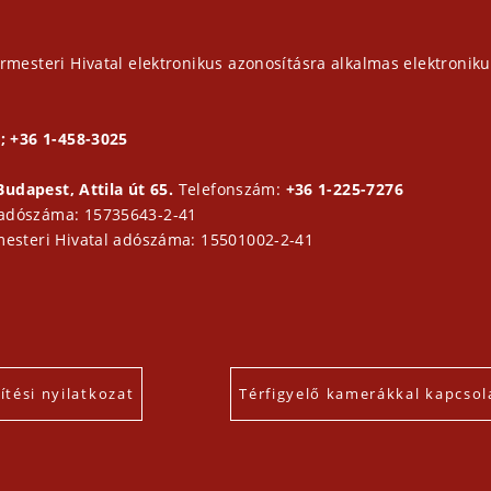
rmesteri Hivatal elektronikus azonosításra alkalmas elektroniku
; +36 1-458-3025
Budapest, Attila út 65.
Telefonszám:
+36 1-225-7276
 adószáma: 15735643-2-41
mesteri Hivatal adószáma: 15501002-2-41
tési nyilatkozat
Térfigyelő kamerákkal kapcsol