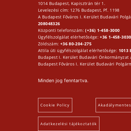
1014 Budapest, Kapisztrán tér 1.
Levelezési cím: 1276 Budapest, Pf. 1198
A Budapest Főváros I. Kerület Budavári Polgá
208048326
Központi telefonszám:
(+36) 1-458-3000
Ügyfélszolgálat elérhetősége:
+36 1-458-3030
Zöldszám:
+36 80-204-275
Attila úti ügyfélszolgálat elérhetősége:
1013 
Budapest I. Kerület Budavári Önkormányzat
Budapest Főváros I. Kerület Budavári Polgár
Minden jog fenntartva.
Cookie Policy
Akadálymentesí
Adatkezelési tájékoztatók