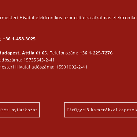
rmesteri Hivatal elektronikus azonosításra alkalmas elektroniku
; +36 1-458-3025
Budapest, Attila út 65.
Telefonszám:
+36 1-225-7276
 adószáma: 15735643-2-41
mesteri Hivatal adószáma: 15501002-2-41
tési nyilatkozat
Térfigyelő kamerákkal kapcsol