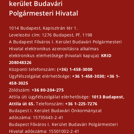
kerület Budavári
Polgármesteri Hivatal
1014 Budapest, Kapisztrán tér 1.
Levelezési cím: 1276 Budapest, Pf. 1198
A Budapest Főváros I. Kerület Budavári Polgármesteri
Hivatal elektronikus azonosításra alkalmas
elektronikus elérhetősége (hivatali kapuja):
KRID
208048326
Központi telefonszám:
(+36) 1-458-3000
Ügyfélszolgálat elérhetősége:
+36 1-458-3030; +36 1-
458-3025
Zöldszám:
+36 80-204-275
Attila úti ügyfélszolgálat elérhetősége:
1013 Budapest,
Attila út 65.
Telefonszám:
+36 1-225-7276
Budapest I. Kerület Budavári Önkormányzat
adószáma: 15735643-2-41
Budapest Főváros I. Kerület Budavári Polgármesteri
Hivatal adószáma: 15501002-2-41