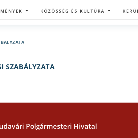
ZMÉNYEK
KÖZÖSSÉG ÉS KULTÚRA
KERÜ
ZABÁLYZATA
SI SZABÁLYZATA
udavári Polgármesteri Hivatal