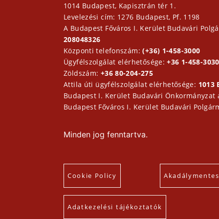
1014 Budapest, Kapisztrán tér 1.
Levelezési cím: 1276 Budapest, Pf. 1198
A Budapest Főváros I. Kerület Budavári Polgá
208048326
Központi telefonszám:
(+36) 1-458-3000
Ügyfélszolgálat elérhetősége:
+36 1-458-3030
Zöldszám:
+36 80-204-275
Attila úti ügyfélszolgálat elérhetősége:
1013 
Budapest I. Kerület Budavári Önkormányzat
Budapest Főváros I. Kerület Budavári Polgár
Minden jog fenntartva.
Cookie Policy
Akadálymentesí
Adatkezelési tájékoztatók