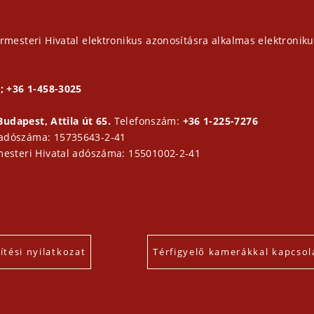
rmesteri Hivatal elektronikus azonosításra alkalmas elektroniku
; +36 1-458-3025
Budapest, Attila út 65.
Telefonszám:
+36 1-225-7276
 adószáma: 15735643-2-41
mesteri Hivatal adószáma: 15501002-2-41
tési nyilatkozat
Térfigyelő kamerákkal kapcsol