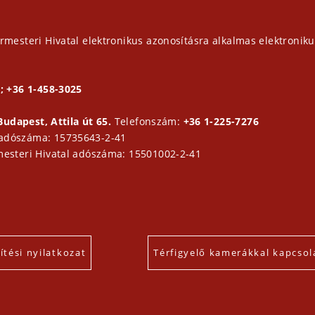
rmesteri Hivatal elektronikus azonosításra alkalmas elektroniku
; +36 1-458-3025
Budapest, Attila út 65.
Telefonszám:
+36 1-225-7276
 adószáma: 15735643-2-41
mesteri Hivatal adószáma: 15501002-2-41
tési nyilatkozat
Térfigyelő kamerákkal kapcsol