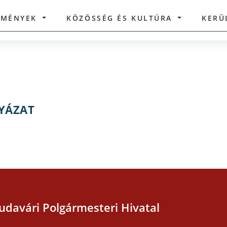
ZMÉNYEK
KÖZÖSSÉG ÉS KULTÚRA
KERÜ
LYÁZAT
udavári Polgármesteri Hivatal