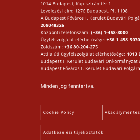
1014 Budapest, Kapisztrán tér 1.
Levelezési cím: 1276 Budapest, Pf. 1198
A Budapest Főváros I. Kerület Budavári Polgá
208048326
Központi telefonszám:
(+36) 1-458-3000
Ügyfélszolgálat elérhetősége:
+36 1-458-3030
Zöldszám:
+36 80-204-275
Attila úti ügyfélszolgálat elérhetősége:
1013 
Budapest I. Kerület Budavári Önkormányzat
Budapest Főváros I. Kerület Budavári Polgár
Minden jog fenntartva.
Cookie Policy
Akadálymentesí
Adatkezelési tájékoztatók