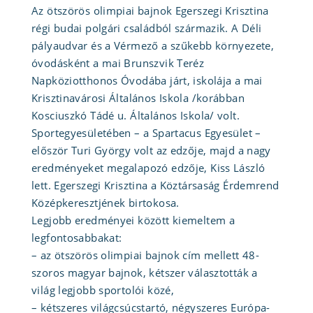
Az ötszörös olimpiai bajnok Egerszegi Krisztina
régi budai polgári családból származik. A Déli
pályaudvar és a Vérmező a szűkebb környezete,
óvodásként a mai Brunszvik Teréz
Napköziotthonos Óvodába járt, iskolája a mai
Krisztinavárosi Általános Iskola /korábban
Kosciuszkó Tádé u. Általános Iskola/ volt.
Sportegyesületében – a Spartacus Egyesület –
először Turi György volt az edzője, majd a nagy
eredményeket megalapozó edzője, Kiss László
lett. Egerszegi Krisztina a Köztársaság Érdemrend
Középkeresztjének birtokosa.
Legjobb eredményei között kiemeltem a
legfontosabbakat:
– az ötszörös olimpiai bajnok cím mellett 48-
szoros magyar bajnok, kétszer választották a
világ legjobb sportolói közé,
– kétszeres világcsúcstartó, négyszeres Európa-