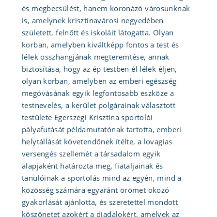
és megbecsülést, hanem koronázó városunknak
is, amelynek krisztinavárosi negyedében
született, felnőtt és iskoláit látogatta. Olyan
korban, amelyben kiváltképp fontos a test és
lélek összhangjának megteremtése, annak
biztosítása, hogy az ép testben él lélek éljen,
olyan korban, amelyben az emberi egészség
megóvásának egyik legfontosabb eszköze a
testnevelés, a kerület polgárainak választott
testülete Egerszegi Krisztina sportolói
pályafutását példamutatónak tartotta, emberi
helytállását követendőnek ítélte, a lovagias
versengés szellemét a társadalom egyik
alapjaként határozta meg, fiataljainak és
tanulóinak a sportolás mind az egyén, mind a
közösség számára egyaránt örömet okozó
gyakorlását ajánlotta, és szeretettel mondott
köszönetet azokért a diadalokért, amelyek az