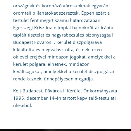
országnak és koronázó városunknak egyaránt
örömteli pillanatokat szereztek. Éppen ezért a
testület fent megírt számú határozatában
Egerszegi Krisztina olimpiai bajnoknőt az iránta
táplált tisztelet és nagyrabecsülés bizonyságául
Budapest Főváros I. Kerület díszpolgárává
kikiáltotta és megválasztotta, és neki ezen
oklevél erejével mindazon jogokat, amelyekkel a
kerület polgárai élhetnek, mindazon
kiváltságokat, amelyekkel a kerület díszpolgárai
rendelkeznek, ünnepélyesen megadja.
Kelt Budapest, Főváros I. Kerület Önkormányzata
1995. december 14-én tartott képviselő-testületi
üléséből.