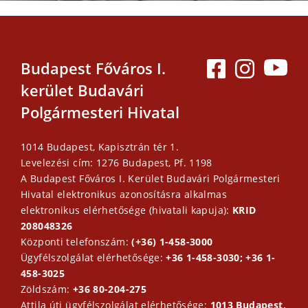
Budapest Főváros I.
kerület Budavári
Polgármesteri Hivatal
1014 Budapest, Kapisztrán tér 1.
Levelezési cím: 1276 Budapest, Pf. 1198
A Budapest Főváros I. Kerület Budavári Polgármesteri
Hivatal elektronikus azonosításra alkalmas
elektronikus elérhetősége (hivatali kapuja):
KRID
208048326
Központi telefonszám:
(+36) 1-458-3000
Ügyfélszolgálat elérhetősége:
+36 1-458-3030; +36 1-
458-3025
Zöldszám:
+36 80-204-275
Attila úti ügyfélszolgálat elérhetősége:
1013 Budapest,