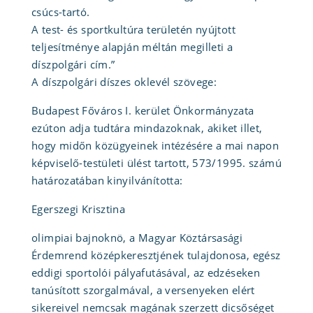
csúcs-tartó.
A test- és sportkultúra területén nyújtott
teljesítménye alapján méltán megilleti a
díszpolgári cím.”
A díszpolgári díszes oklevél szövege:
Budapest Főváros I. kerület Önkormányzata
ezúton adja tudtára mindazoknak, akiket illet,
hogy midőn közügyeinek intézésére a mai napon
képviselő-testületi ülést tartott, 573/1995. számú
határozatában kinyilvánította:
Egerszegi Krisztina
olimpiai bajnoknö, a Magyar Köztársasági
Érdemrend középkeresztjének tulajdonosa, egész
eddigi sportolói pályafutásával, az edzéseken
tanúsított szorgalmával, a versenyeken elért
sikereivel nemcsak magának szerzett dicsőséget