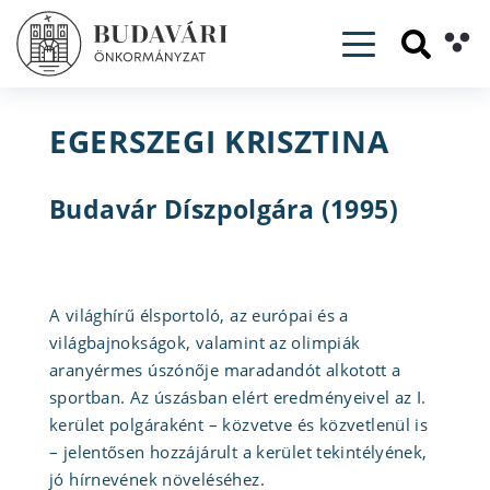
Toggle navig
EGERSZEGI KRISZTINA
Budavár Díszpolgára (1995)
A világhírű élsportoló, az európai és a
világbajnokságok, valamint az olimpiák
aranyérmes úszónője maradandót alkotott a
sportban. Az úszásban elért eredményeivel az I.
kerület polgáraként – közvetve és közvetlenül is
– jelentősen hozzájárult a kerület tekintélyének,
jó hírnevének növeléséhez.