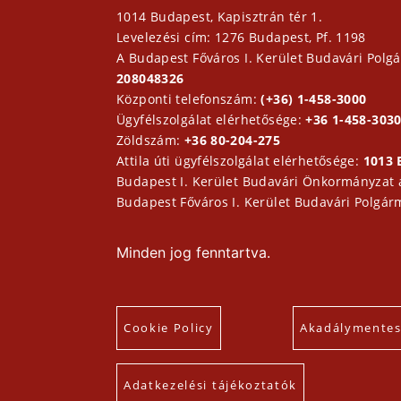
1014 Budapest, Kapisztrán tér 1.
Levelezési cím: 1276 Budapest, Pf. 1198
A Budapest Főváros I. Kerület Budavári Polgá
208048326
Központi telefonszám:
(+36) 1-458-3000
Ügyfélszolgálat elérhetősége:
+36 1-458-3030
Zöldszám:
+36 80-204-275
Attila úti ügyfélszolgálat elérhetősége:
1013 
Budapest I. Kerület Budavári Önkormányzat
Budapest Főváros I. Kerület Budavári Polgár
Minden jog fenntartva.
Cookie Policy
Akadálymentesí
Adatkezelési tájékoztatók