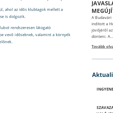
JAVASL
l, ahol az idős klubtagok mellett a
MEGÚJ
se is dolgozik.
A Budavári
indított a 
klubot rendszeresen látogató
jövőjéről a
ybe vevő időseknek, valamint a környék
dönteni. A..
előnek.
Tovább ol
Aktual
INGYENE
SZAVAZ