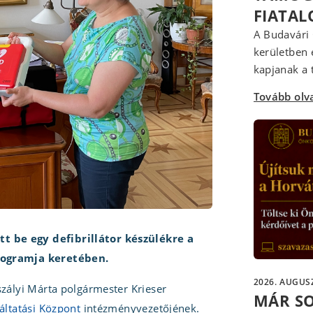
FIATA
A Budavári 
kerületben 
kapjanak a t
Tovább ol
 be egy defibrillátor készülékre a
rogramja keretében.
2026. AUGUSZ
szályi Márta polgármester Krieser
MÁR S
áltatási Központ
intézményvezetőjének.