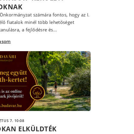
LOKNAK
Önkormányzat számára fontos, hogy az I.
élő fiatalok minél több lehetőséget
anulásra, a fejlődésre és...
vasom
TUS 7. 10:08
OKAN ELKÜLDTÉK