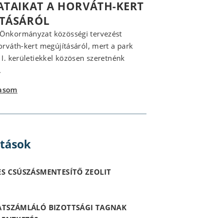
ATAIKAT A HORVÁTH-KERT
ÍTÁSÁRÓL
 Önkormányzat közösségi tervezést
Horváth-kert megújításáról, mert a park
z I. kerületiekkel közösen szeretnénk
.
vasom
itások
S CSÚSZÁSMENTESÍTŐ ZEOLIT
ATSZÁMLÁLÓ BIZOTTSÁGI TAGNAK