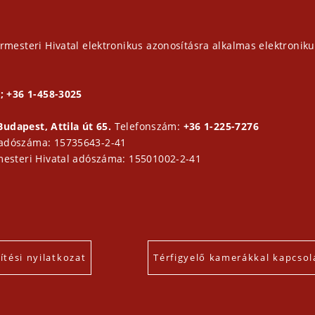
rmesteri Hivatal elektronikus azonosításra alkalmas elektroniku
; +36 1-458-3025
Budapest, Attila út 65.
Telefonszám:
+36 1-225-7276
 adószáma: 15735643-2-41
mesteri Hivatal adószáma: 15501002-2-41
tési nyilatkozat
Térfigyelő kamerákkal kapcsol