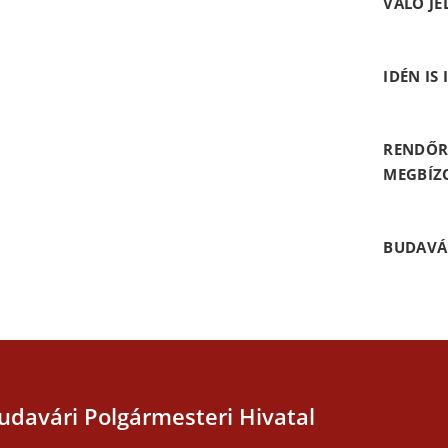
VALÓ JE
IDÉN IS
RENDŐR
MEGBÍZ
BUDAVÁ
udavári Polgármesteri Hivatal