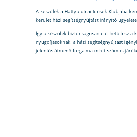
A készülék a Hattyú utcai Idősek Klubjába kerü
kerület házi segítségnyújtást irányító ügyelete
Így a készülék biztonságosan elérhető lesz a 
nyugdíjasoknak, a házi segítségnyújtást igén
jelentős átmenő forgalma miatt számos járók