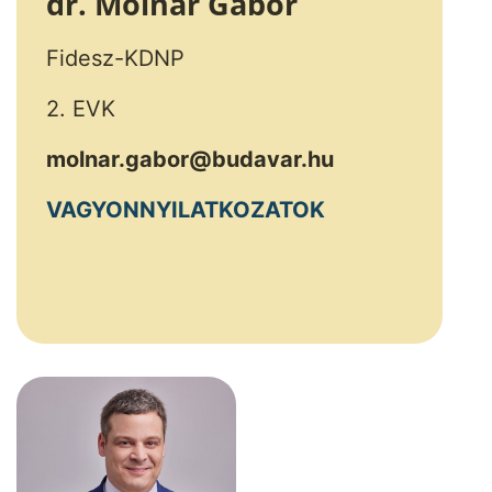
dr. Molnár Gábor
Fidesz-KDNP
2. EVK
molnar.gabor@budavar.hu
VAGYONNYILATKOZATOK