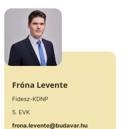
Fróna Levente
Fidesz-KDNP
5. EVK
frona.levente@budavar.hu