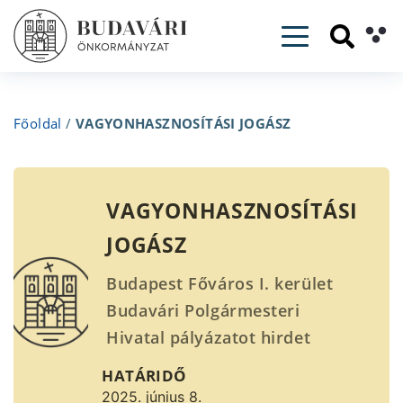
Toggle navig
Főoldal
/
VAGYONHASZNOSÍTÁSI JOGÁSZ
VAGYONHASZNOSÍTÁSI
JOGÁSZ
Budapest Főváros I. kerület
Budavári Polgármesteri
Hivatal pályázatot hirdet
VAGYONHASZNOSÍTÁSI
HATÁRIDŐ
JOGÁSZ munkakör
2025. június 8.