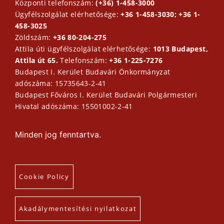
Központi telefonszám:
(+36) 1-458-3000
Ügyfélszolgálat elérhetősége:
+36 1-458-3030; +36 1-
458-3025
Zöldszám:
+36 80-204-275
Attila úti ügyfélszolgálat elérhetősége:
1013 Budapest,
Attila út 65.
Telefonszám:
+36 1-225-7276
Budapest I. Kerület Budavári Önkormányzat
adószáma: 15735643-2-41
Budapest Főváros I. Kerület Budavári Polgármesteri
Hivatal adószáma: 15501002-2-41
Minden jog fenntartva.
Cookie Policy
Akadálymentesítési nyilatkozat