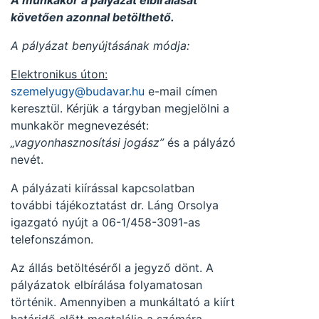
A munkakör a pályázat elbírálását
követően azonnal betölthető.
A pályázat benyújtásának módja:
Elektronikus úton:
szemelyugy@budavar.hu
e-mail címen
keresztül. Kérjük a tárgyban megjelölni a
munkakör megnevezését:
„vagyonhasznosítási jogász”
és a pályázó
nevét.
A pályázati kiírással kapcsolatban
további tájékoztatást dr. Láng Orsolya
igazgató nyújt a 06-1/458-3091-as
telefonszámon.
Az állás betöltéséről a jegyző dönt. A
pályázatok elbírálása folyamatosan
történik. Amennyiben a munkáltató a kiírt