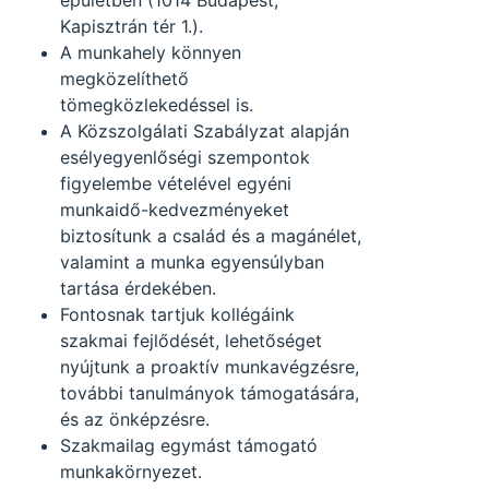
épületben (1014 Budapest,
Kapisztrán tér 1.).
A munkahely könnyen
megközelíthető
tömegközlekedéssel is.
A Közszolgálati Szabályzat alapján
esélyegyenlőségi szempontok
figyelembe vételével egyéni
munkaidő-kedvezményeket
biztosítunk a család és a magánélet,
valamint a munka egyensúlyban
tartása érdekében.
Fontosnak tartjuk kollégáink
szakmai fejlődését, lehetőséget
nyújtunk a proaktív munkavégzésre,
további tanulmányok támogatására,
és az önképzésre.
Szakmailag egymást támogató
munkakörnyezet.