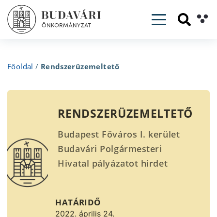
Toggle navig
Főoldal
/
Rendszerüzemeltető
RENDSZERÜZEMELTETŐ
Budapest Főváros I. kerület
Budavári Polgármesteri
Hivatal pályázatot hirdet
Rendszerüzemeltető
munkakör betöltésére.
HATÁRIDŐ
2022. április 24.