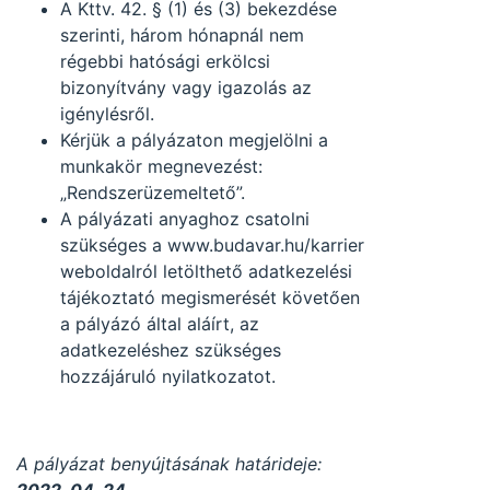
A Kttv. 42. § (1) és (3) bekezdése
szerinti, három hónapnál nem
régebbi hatósági erkölcsi
bizonyítvány vagy igazolás az
igénylésről.
Kérjük a pályázaton megjelölni a
munkakör megnevezést:
„Rendszerüzemeltető”.
A pályázati anyaghoz csatolni
szükséges a www.budavar.hu/karrier
weboldalról letölthető adatkezelési
tájékoztató megismerését követően
a pályázó által aláírt, az
adatkezeléshez szükséges
hozzájáruló nyilatkozatot.
A pályázat benyújtásának határideje: