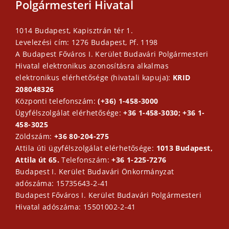
Polgármesteri Hivatal
1014 Budapest, Kapisztrán tér 1.
Levelezési cím: 1276 Budapest, Pf. 1198
A Budapest Főváros I. Kerület Budavári Polgármesteri
Hivatal elektronikus azonosításra alkalmas
elektronikus elérhetősége (hivatali kapuja):
KRID
208048326
Központi telefonszám:
(+36) 1-458-3000
Ügyfélszolgálat elérhetősége:
+36 1-458-3030; +36 1-
458-3025
Zöldszám:
+36 80-204-275
Attila úti ügyfélszolgálat elérhetősége:
1013 Budapest,
Attila út 65.
Telefonszám:
+36 1-225-7276
Budapest I. Kerület Budavári Önkormányzat
adószáma: 15735643-2-41
Budapest Főváros I. Kerület Budavári Polgármesteri
Hivatal adószáma: 15501002-2-41