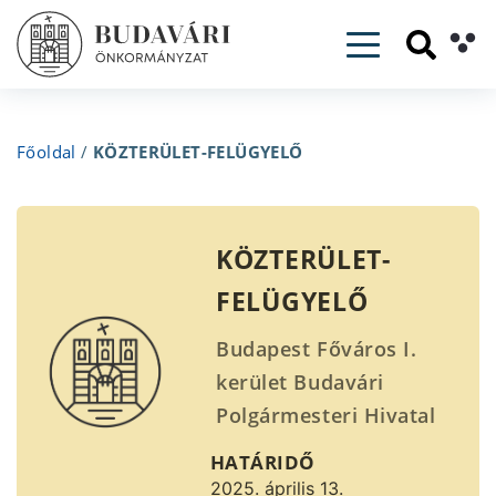
Toggle navig
Főoldal
/
KÖZTERÜLET-FELÜGYELŐ
KÖZTERÜLET-
FELÜGYELŐ
Budapest Főváros I.
kerület Budavári
Polgármesteri Hivatal
pályázatot hirdet
HATÁRIDŐ
KÖZTERÜLET-
2025. április 13.