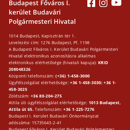
Budapest Főváros I.
kerület Budavári
Polgármesteri Hivatal
1014 Budapest, Kapisztrán tér 1.
Levelezési cím: 1276 Budapest, Pf. 1198
A Budapest Főváros I. Kerület Budavári Polgármesteri
Hivatal elektronikus azonosításra alkalmas
elektronikus elérhetősége (hivatali kapuja):
KRID
208048326
Központi telefonszám:
(+36) 1-458-3000
Ügyfélszolgálat elérhetősége:
+36 1-458-3030; +36 1-
458-3025
Zöldszám:
+36 80-204-275
Attila úti ügyfélszolgálat elérhetősége:
1013 Budapest,
Attila út 65.
Telefonszám:
+36 1-225-7276
Budapest I. Kerület Budavári Önkormányzat
adószáma: 15735643-2-41
Budapest Főváros I. Kerület Budavári Polgármesteri