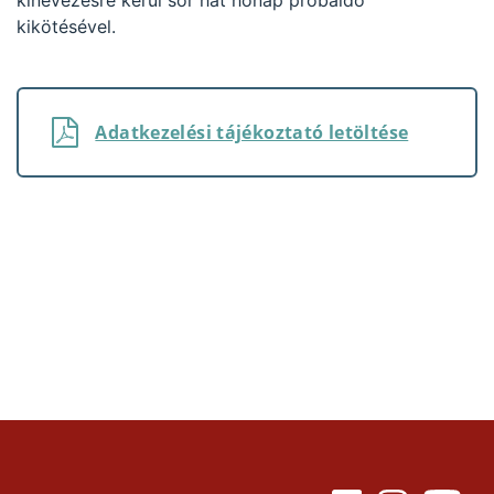
kinevezésre kerül sor hat hónap próbaidő
kikötésével.
Adatkezelési tájékoztató letöltése