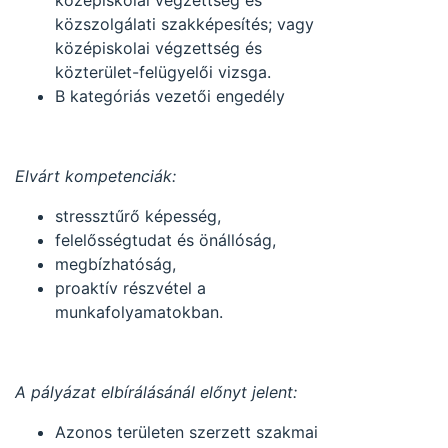
középiskolai végzettség és
közszolgálati szakképesítés; vagy
középiskolai végzettség és
közterület-felügyelői vizsga.
B kategóriás vezetői engedély
Elvárt kompetenciák:
stressztűrő képesség,
felelősségtudat és önállóság,
megbízhatóság,
proaktív részvétel a
munkafolyamatokban.
A pályázat elbírálásánál előnyt jelent:
Azonos területen szerzett szakmai