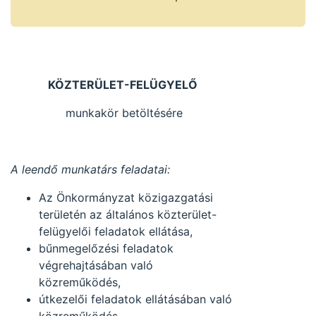
FELÜGYELŐ
munkakör
betöltésére.
KÖZTERÜLET-FELÜGYELŐ
munkakör betöltésére
A leendő munkatárs feladatai:
Az Önkormányzat közigazgatási
területén az általános közterület-
felügyelői feladatok ellátása,
bűnmegelőzési feladatok
végrehajtásában való
közreműködés,
útkezelői feladatok ellátásában való