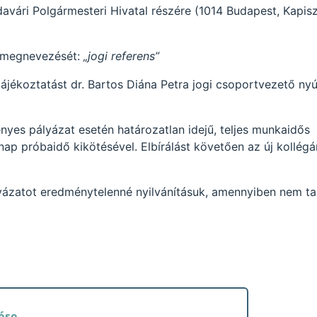
avári Polgármesteri Hivatal részére (1014 Budapest, Kapisz
r megnevezését:
„jogi referens”
tájékoztatást dr. Bartos Diána Petra jogi csoportvezető nyú
nyes pályázat esetén határozatlan idejű, teljes munkaidős
ónap próbaidő kikötésével. Elbírálást követően az új kollég
yázatot eredménytelenné nyilvánításuk, amennyiben nem tal
ése