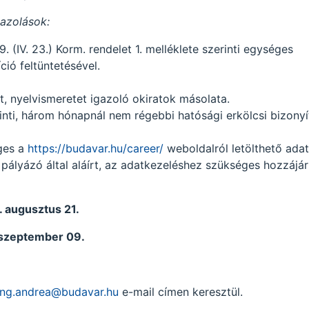
gazolások:
 (IV. 23.) Korm. rendelet 1. melléklete szerinti egységes
ió feltüntetésével.
t, nyelvismeretet igazoló okiratok másolata.
rinti, három hónapnál nem régebbi hatósági erkölcsi bizony
ges a
https://budavar.hu/career/
weboldalról letölthető adat
ályázó által aláírt, az adatkezeléshez szükséges hozzájár
 augusztus 21.
szeptember 09.
ang.andrea@budavar.hu
e-mail címen keresztül.