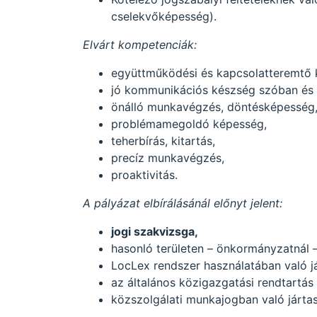
cselekvőképesség).
Elvárt kompetenciák:
együttműködési és kapcsolatteremtő 
jó kommunikációs készség szóban és 
önálló munkavégzés, döntésképesség
problémamegoldó képesség,
teherbírás, kitartás,
precíz munkavégzés,
proaktivitás.
A pályázat elbírálásánál előnyt jelent:
jogi szakvizsga,
hasonló területen – önkormányzatnál 
LocLex rendszer használatában való j
az általános közigazgatási rendtartás
közszolgálati munkajogban való járta