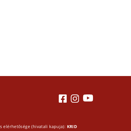
s elérhetősége (hivatali kapuja):
KRID