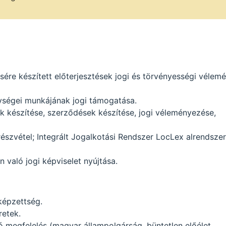
ésére készített előterjesztések jogi és törvényességi vélem
gységei munkájának jogi támogatása.
 készítése, szerződések készítése, jogi véleményezése,
észvétel; Integrált Jogalkotási Rendszer LocLex alrendsze
 való jogi képviselet nyújtása.
képzettség.
retek.
ló megfelelés (magyar állampolgárság, büntetlen előélet,