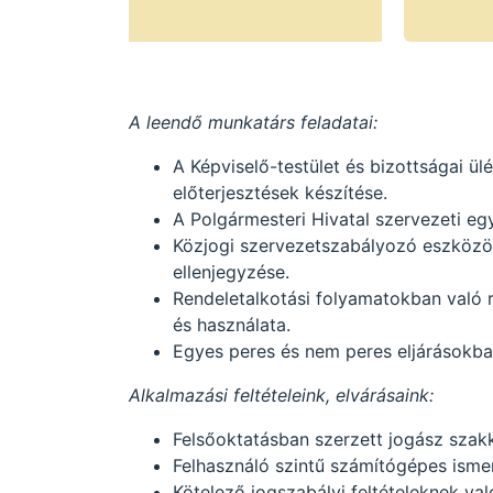
A leendő munkatárs feladatai:
A Képviselő-testület és bizottságai ül
előterjesztések készítése.
A Polgármesteri Hivatal szervezeti e
Közjogi szervezetszabályozó eszközök
ellenjegyzése.
Rendeletalkotási folyamatokban való r
és használata.
Egyes peres és nem peres eljárásokban
Alkalmazási feltételeink, elvárásaink:
Felsőoktatásban szerzett jogász szak
Felhasználó szintű számítógépes isme
Kötelező jogszabályi feltételeknek va