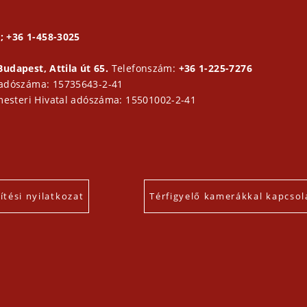
; +36 1-458-3025
Budapest, Attila út 65.
Telefonszám:
+36 1-225-7276
 adószáma: 15735643-2-41
mesteri Hivatal adószáma: 15501002-2-41
tési nyilatkozat
Térfigyelő kamerákkal kapcsol