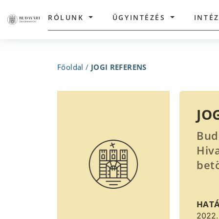
RÓLUNK
ÜGYINTÉZÉS
INTÉ
Főoldal
/
JOGI REFERENS
JO
Bud
Hiv
bet
HAT
2022.