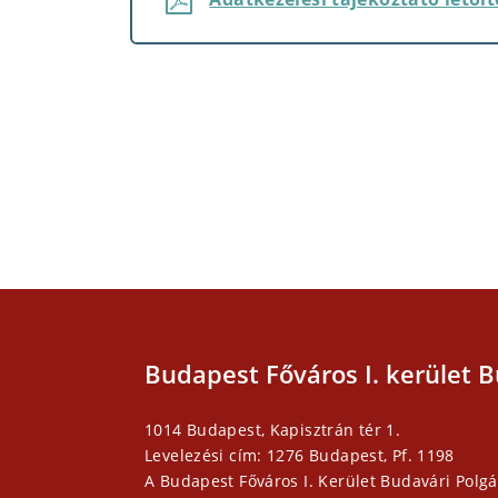
Budapest Főváros I. kerület B
1014 Budapest, Kapisztrán tér 1.
Levelezési cím: 1276 Budapest, Pf. 1198
A Budapest Főváros I. Kerület Budavári Polgá