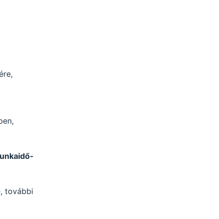
ére,
ben,
unkaidő-
, további