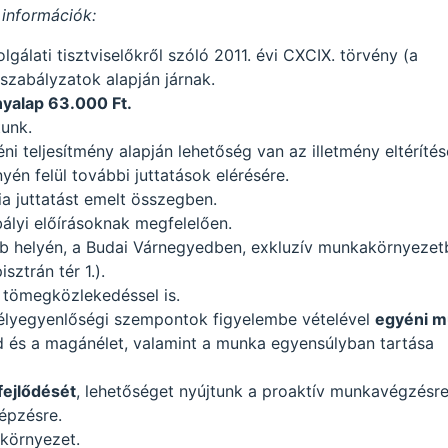
 információk:
lgálati tisztviselőkről szóló 2011. évi CXCIX. törvény (a
 szabályzatok alapján járnak.
ényalap 63.000 Ft.
tunk.
ni teljesítmény alapján lehetőség van az illetmény eltérítés
nyén felül további juttatások elérésére.
ria juttatást emelt összegben.
ályi előírásoknak megfelelően.
 helyén, a Budai Várnegyedben, exkluzív munkakörnyezet
sztrán tér 1.).
tömegközlekedéssel is.
sélyegyenlőségi szempontok figyelembe vételével
egyéni m
d és a magánélet, valamint a munka egyensúlyban tartása
fejlődését
, lehetőséget nyújtunk a proaktív munkavégzésre
épzésre.
környezet.