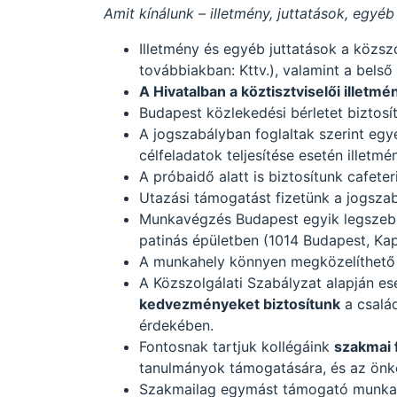
Amit kínálunk – illetmény, juttatások, egyéb
Illetmény és egyéb juttatások a közszo
továbbiakban: Kttv.), valamint a belső
A Hivatalban a köztisztviselői illetm
Budapest közlekedési bérletet biztosí
A jogszabályban foglaltak szerint egyé
célfeladatok teljesítése esetén illetmé
A próbaidő alatt is biztosítunk cafete
Utazási támogatást fizetünk a jogszab
Munkavégzés Budapest egyik legszebb
patinás épületben (1014 Budapest, Kapi
A munkahely könnyen megközelíthető 
A Közszolgálati Szabályzat alapján e
kedvezményeket biztosítunk
a csalá
érdekében.
Fontosnak tartjuk kollégáink
szakmai 
tanulmányok támogatására, és az önk
Szakmailag egymást támogató munka