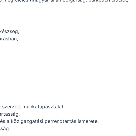
készség,
írásban,
,
– szerzett munkatapasztalat,
ártasság,
 és a közigazgatási perrendtartás ismerete,
sság.