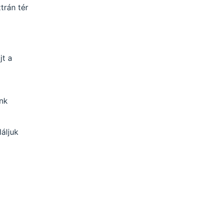
trán tér
jt a
ánk
áljuk