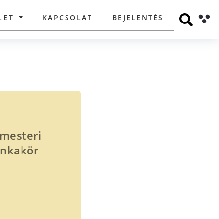
LET
KAPCSOLAT
BEJELENTÉS
rmesteri
unkakör