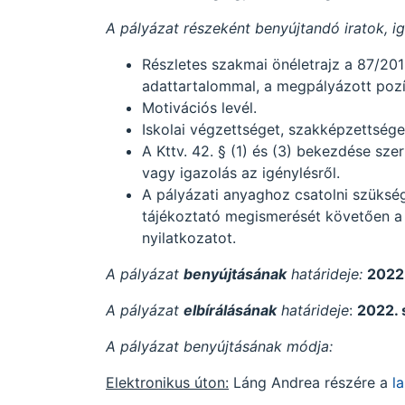
A pályázat részeként benyújtandó iratok, i
Részletes szakmai önéletrajz a 87/2019.
adattartalommal, a megpályázott pozíc
Motivációs levél.
Iskolai végzettséget, szakképzettsége
A Kttv. 42. § (1) és (3) bekezdése sze
vagy igazolás az igénylésről.
A pályázati anyaghoz csatolni szüksé
tájékoztató megismerését követően a p
nyilatkozatot.
A pályázat
benyújtásának
határideje:
2022.
A pályázat
elbírálásának
határideje
:
2022. 
A pályázat benyújtásának módja:
Elektronikus úton:
Láng Andrea részére a
l