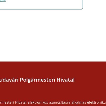
udavári Polgármesteri Hivatal
rmesteri Hivatal elektronikus azonosításra alkalmas elektroniku