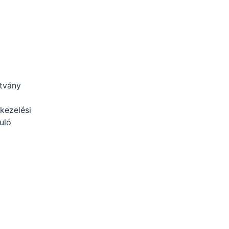
ítvány
kezelési
uló