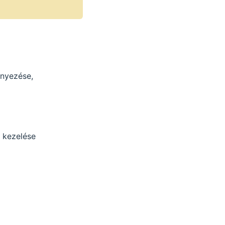
ényezése,
r kezelése