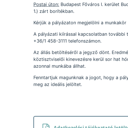
Postai úton:
Budapest Főváros I. kerület Bud
1.) zárt borítékban.
Kérjük a pályázaton megjelölni a munkakö
A pályázati kiírással kapcsolatban további 
+36/1 458-3111 telefonszámon.
Az állás betöltéséről a jegyző dönt. Eredmé
köztisztviselői kinevezésre kerül sor hat h
azonnal munkába állhat.
Fenntartjuk magunknak a jogot, hogy a pál
meg az ideális jelöltet.
Adatkezelési tájékoztató letölt