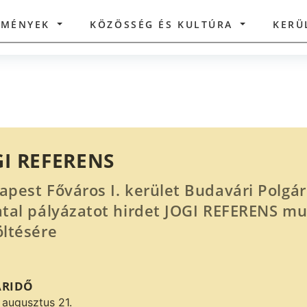
ZMÉNYEK
KÖZÖSSÉG ÉS KULTÚRA
KERÜ
GI REFERENS
apest Főváros I. kerület Budavári Polgá
atal pályázatot hirdet JOGI REFERENS m
öltésére
ÁRIDŐ
 augusztus 21.