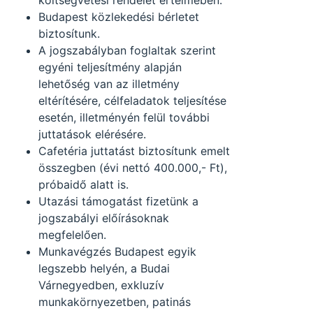
költségvetési rendelet értelmében.
Budapest közlekedési bérletet
biztosítunk.
A jogszabályban foglaltak szerint
egyéni teljesítmény alapján
lehetőség van az illetmény
eltérítésére, célfeladatok teljesítése
esetén, illetményén felül további
juttatások elérésére.
Cafetéria juttatást biztosítunk emelt
összegben (évi nettó 400.000,- Ft),
próbaidő alatt is.
Utazási támogatást fizetünk a
jogszabályi előírásoknak
megfelelően.
Munkavégzés Budapest egyik
legszebb helyén, a Budai
Várnegyedben, exkluzív
munkakörnyezetben, patinás