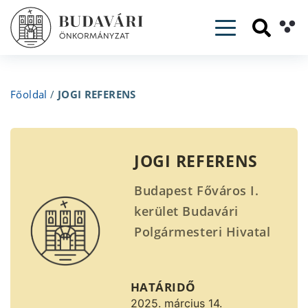
Toggle navig
Főoldal
/
JOGI REFERENS
JOGI REFERENS
Budapest Főváros I.
kerület Budavári
Polgármesteri Hivatal
pályázatot hirdet JOGI
REFERENS munkakör
HATÁRIDŐ
betöltésére.
2025. március 14.