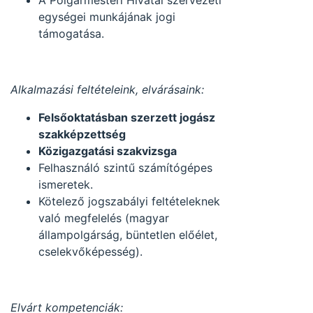
A Polgármesteri Hivatal szervezeti
egységei munkájának jogi
támogatása.
Alkalmazási feltételeink, elvárásaink:
Felsőoktatásban szerzett jogász
szakképzettség
Közigazgatási szakvizsga
Felhasználó szintű számítógépes
ismeretek.
Kötelező jogszabályi feltételeknek
való megfelelés (magyar
állampolgárság, büntetlen előélet,
cselekvőképesség).
Elvárt kompetenciák: