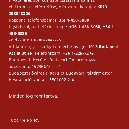
Hivatal elektronikus azonosításra alkalmas
elektronikus elérhetősége (hivatali kapuja):
KRID
208048326
Központi telefonszám:
(+36) 1-458-3000
Ügyfélszolgálat elérhetősége:
+36 1-458-3030; +36 1-
458-3025
Zöldszám:
+36 80-204-275
Attila úti ügyfélszolgálat elérhetősége:
1013 Budapest,
Attila út 65.
Telefonszám:
+36 1-225-7276
Budapest I. Kerület Budavári Önkormányzat
adószáma: 15735643-2-41
Budapest Főváros I. Kerület Budavári Polgármesteri
Hivatal adószáma: 15501002-2-41
Minden jog fenntartva.
Cookie Policy