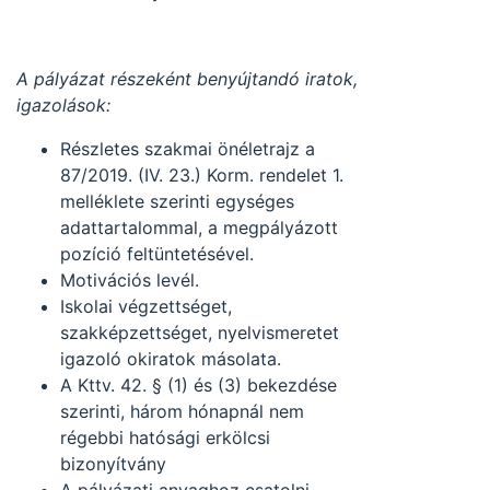
A pályázat részeként benyújtandó iratok,
igazolások:
Részletes szakmai önéletrajz a
87/2019. (IV. 23.) Korm. rendelet 1.
melléklete szerinti egységes
adattartalommal, a megpályázott
pozíció feltüntetésével.
Motivációs levél.
Iskolai végzettséget,
szakképzettséget, nyelvismeretet
igazoló okiratok másolata.
A Kttv. 42. § (1) és (3) bekezdése
szerinti, három hónapnál nem
régebbi hatósági erkölcsi
bizonyítvány