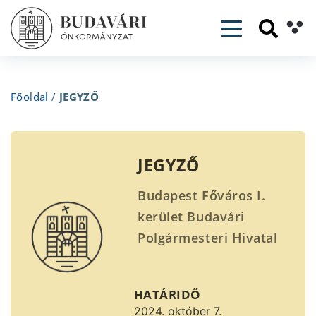
Toggle navig
Főoldal
/
JEGYZŐ
JEGYZŐ
Budapest Főváros I.
kerület Budavári
Polgármesteri Hivatal
pályázatot hirdet
JEGYZŐ munkakör
HATÁRIDŐ
betöltésére.
2024. október 7.