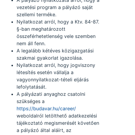
A pályázó nyilatkozata arról, hogy a
vezetési program a pályázó saját
szellemi terméke.
Nyilatkozat arról, hogy a Ktv. 84-87.
§-ban meghatározott
összeférhetetlenség vele szemben
nem áll fenn.
A legalább kétéves közigazgatási
szakmai gyakorlat igazolása.
Nyilatkozat arról, hogy jogviszony
létesítés esetén vállalja a
vagyonnyilatkozat-tételi eljárás
lefolytatását.
A pályázati anyaghoz csatolni
szükséges a
https://budavar.hu/career/
weboldalról letölthető adatkezelési
tájékoztató megismerését követően
a pályázó által aláírt, az