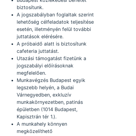
Budapest közlekedési bérletet
biztosítunk.
A jogszabályban foglaltak szerint
lehetőség célfeladatok teljesítése
esetén, illetményén felül további
juttatások elérésére.
A próbaidő alatt is biztosítunk
cafeteria juttatást.
Utazási támogatást fizetünk a
jogszabályi előírásoknak
megfelelően.
Munkavégzés Budapest egyik
legszebb helyén, a Budai
Várnegyedben, exkluzív
munkakörnyezetben, patinás
épületben (1014 Budapest,
Kapisztrán tér 1.).
A munkahely könnyen
megközelíthető