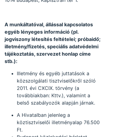
1014 Budapest, Kapisztrán tér 1.
A munkáltatóval, állással kapcsolatos
egyéb lényeges információ (pl.
jogviszony létesítés feltételei; próbaidő;
illetmény/fizetés, speciális adatvédelmi
tájékoztatás, szervezet honlap címe
stb.):
Illetmény és egyéb juttatások a
közszolgálati tisztviselőkről szóló
2011. évi CXCIX. törvény (a
továbbiakban: Kttv.), valamint a
belső szabályozók alapján járnak.
A Hivatalban jelenleg a
köztisztviselői illetményalap 76.500
Ft.