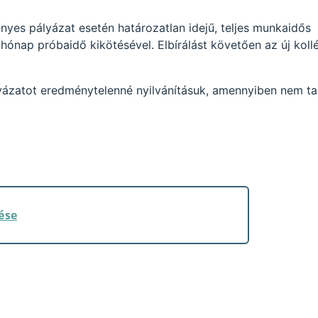
nyes pályázat esetén határozatlan idejű, teljes munkaidős
 hónap próbaidő kikötésével. Elbírálást követően az új kol
yázatot eredménytelenné nyilvánításuk, amennyiben nem tal
ése