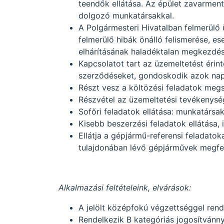
teendők ellátása. Az épület zavarment
dolgozó munkatársakkal.
A Polgármesteri Hivatalban felmerülő 
felmerülő hibák önálló felismerése, ese
elhárításának haladéktalan megkezdés
Kapcsolatot tart az üzemeltetést éri
szerződéseket, gondoskodik azok nap
Részt vesz a költözési feladatok meg
Részvétel az üzemeltetési tevékenys
Sofőri feladatok ellátása: munkatársak 
Kisebb beszerzési feladatok ellátása, 
Ellátja a gépjármű-referensi feladato
tulajdonában lévő gépjárművek megfel
Alkalmazási feltételeink, elvárások:
A jelölt középfokú végzettséggel rend
Rendelkezik B kategóriás jogosítvánny