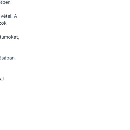
etben
vétel. A
azok
ntumokat,
ásában.
al