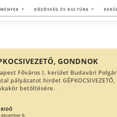
ZMÉNYEK
KÖZÖSSÉG ÉS KULTÚRA
KERÜ
PKOCSIVEZETŐ, GONDNOK
apest Főváros I. kerület Budavári Polgá
atal pályázatot hirdet GÉPKOCSIVEZET
kakör betöltésére.
ÁRIDŐ
 december 6.