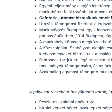
Egyéni teljesítmény alapján lehetőség 
munkabéren felül további juttatások el
Cafeteria juttatást biztosítunk emelt 
Utazási támogatást fizetünk a jogszab
Munkavégzés Budapest egyik legszebb
patinás épületben (1014 Budapest, Kapi
A munkahely könnyen megközelíthető 
A Közszolgálati Szabályzat alapján e
kedvezményeket biztosítunk a család 
Fontosnak tartjuk kollégáink szakmai 
tanulmányok támogatására, és az önk
Szakmailag egymást támogató munka
A pályázat részeként benyújtandó iratok, i
Részletes szakmai önéletrajz.
Iskolai végzettséget, szakképzettsége