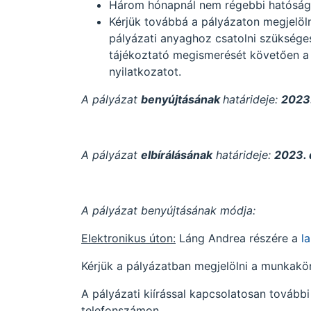
Három hónapnál nem régebbi hatósági 
Kérjük továbbá a pályázaton megjelö
pályázati anyaghoz csatolni szüksége
tájékoztató megismerését követően a p
nyilatkozatot.
A pályázat
benyújtásának
határideje:
2023
A pályázat
elbírálásának
határideje:
2023. 
A pályázat benyújtásának módja:
Elektronikus úton:
Láng Andrea részére a
l
Kérjük a pályázatban megjelölni a munkak
A pályázati kiírással kapcsolatosan tovább
telefonszámon.