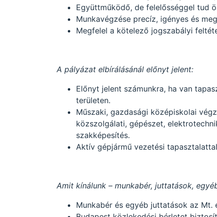
Együttműködő, de felelősséggel tud ö
Munkavégzése precíz, igényes és meg
Megfelel a kötelező jogszabályi feltét
A pályázat elbírálásánál előnyt jelent:
Előnyt jelent számunkra, ha van tapas
területen.
Műszaki, gazdasági középiskolai végz
közszolgálati, gépészet, elektrotechn
szakképesítés.
Aktív gépjármű vezetési tapasztalattal
Amit kínálunk – munkabér, juttatások, egyé
Munkabér és egyéb juttatások az Mt. és
Budapest közlekedési bérletet biztosí