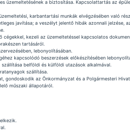
es üzemeltetésének a biztosítása. Kapcsolattartás az épül
üzemeltetési, karbantartási munkák elvégzésében való rész
tleges javítása; a veszélyt jelentő hibák azonnali jelzése, 
e.
ntő cégekkel, kezeli az üzemeltetéssel kapcsolatos dokume
rakészen tartásáról.
szervezésében, lebonyolításában.
égéhez kapcsolódó beszerzések előkészítésében lebonyolít
szállítása belföldi és külföldi utazások alkalmával.
iratanyagok szállítása.
kat, gondoskodik az Önkormányzat és a Polgármesteri Hivat
elő műszaki állapotáról.
elkezik.
al.