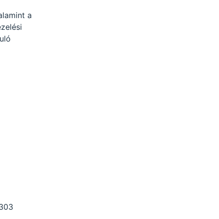
alamint a
zelési
uló
6303