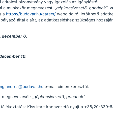
erkölcsi bizonyítvány vagy igazolás az igénylésről.
lni a munkakör megnevezést:
„gépkocsivezető, gondnok”
, v
s a
https://budavar.hu/career/
weboldalról letölthető adatke
ályázó által aláírt, az adatkezeléshez szükséges hozzájár
. december 6.
december 10.
ang.andrea@budavar.hu
e-mail címen keresztül.
ör megnevezését:
„gépkocsivezető, gondnok”
i tájékoztatást Kiss Imre irodavezető nyújt a +36/20-339-