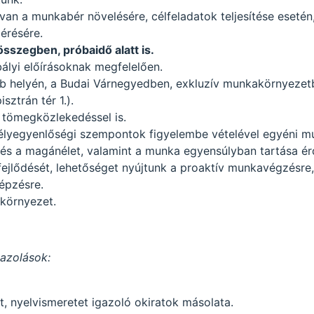
van a munkabér növelésére, célfeladatok teljesítése esetén
érésére.
összegben, próbaidő alatt is.
ályi előírásoknak megfelelően.
 helyén, a Budai Várnegyedben, exkluzív munkakörnyezet
sztrán tér 1.).
tömegközlekedéssel is.
sélyegyenlőségi szempontok figyelembe vételével egyéni m
és a magánélet, valamint a munka egyensúlyban tartása é
fejlődését, lehetőséget nyújtunk a proaktív munkavégzésre
épzésre.
környezet.
gazolások:
t, nyelvismeretet igazoló okiratok másolata.