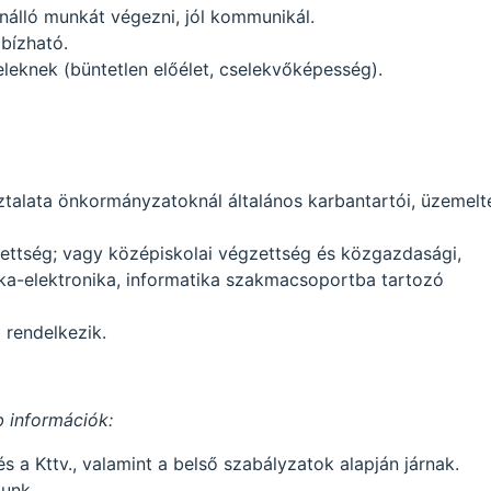
nálló munkát végezni, jól kommunikál.
bízható.
eleknek (büntetlen előélet, cselekvőképesség).
ztalata önkormányzatoknál általános karbantartói, üzemelt
ettség; vagy középiskolai végzettség és közgazdasági,
ika-elektronika, informatika szakmacsoportba tartozó
 rendelkezik.
b információk:
 a Kttv., valamint a belső szabályzatok alapján járnak.
tunk.