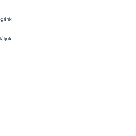
légánk
áljuk