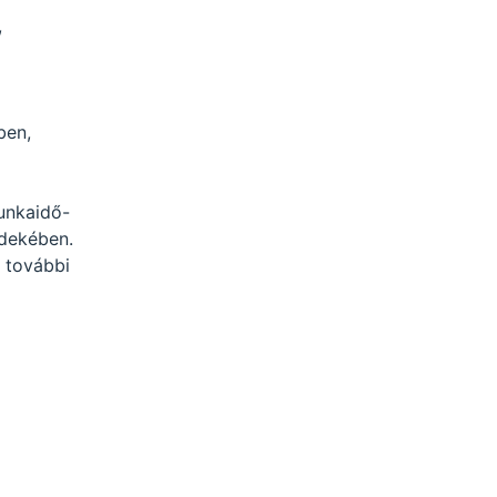
,
ben,
unkaidő-
rdekében.
, további