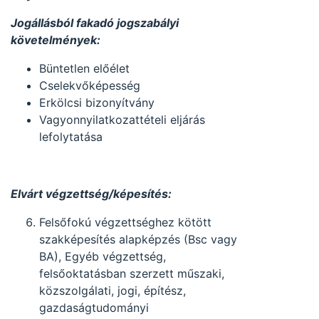
Jogállásból fakadó jogszabályi
követelmények:
Büntetlen előélet
Cselekvőképesség
Erkölcsi bizonyítvány
Vagyonnyilatkozattételi eljárás
lefolytatása
Elvárt végzettség/képesítés:
Felsőfokú végzettséghez kötött
szakképesítés alapképzés (Bsc vagy
BA), Egyéb végzettség,
felsőoktatásban szerzett műszaki,
közszolgálati, jogi, építész,
gazdaságtudományi