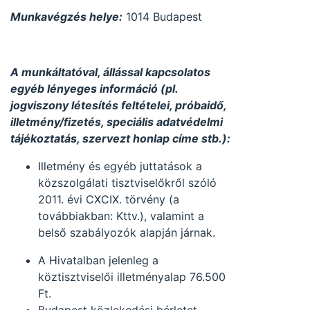
Munkavégzés helye:
1014 Budapest
A munkáltatóval, állással kapcsolatos
egyéb lényeges információ (pl.
jogviszony létesítés feltételei, próbaidő,
illetmény/fizetés, speciális adatvédelmi
tájékoztatás, szervezt honlap címe stb.):
Illetmény és egyéb juttatások a
közszolgálati tisztviselőkről szóló
2011. évi CXCIX. törvény (a
továbbiakban: Kttv.), valamint a
belső szabályozók alapján járnak.
A Hivatalban jelenleg a
köztisztviselői illetményalap 76.500
Ft.