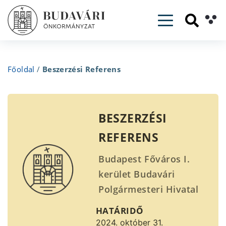
Toggle navig
Főoldal
/
Beszerzési Referens
BESZERZÉSI
REFERENS
Budapest Főváros I.
kerület Budavári
Polgármesteri Hivatal
pályázatot hirdet
HATÁRIDŐ
Beszerzési Referens
2024. október 31.