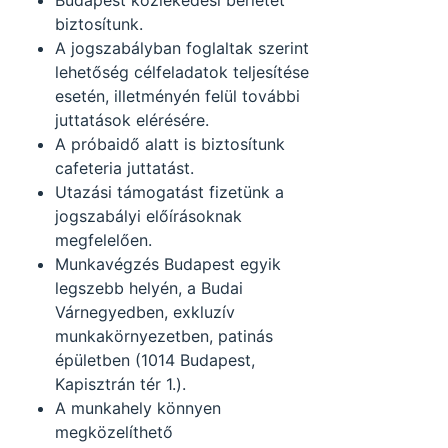
Budapest közlekedési bérletet
biztosítunk.
A jogszabályban foglaltak szerint
lehetőség célfeladatok teljesítése
esetén, illetményén felül további
juttatások elérésére.
A próbaidő alatt is biztosítunk
cafeteria juttatást.
Utazási támogatást fizetünk a
jogszabályi előírásoknak
megfelelően.
Munkavégzés Budapest egyik
legszebb helyén, a Budai
Várnegyedben, exkluzív
munkakörnyezetben, patinás
épületben (1014 Budapest,
Kapisztrán tér 1.).
A munkahely könnyen
megközelíthető