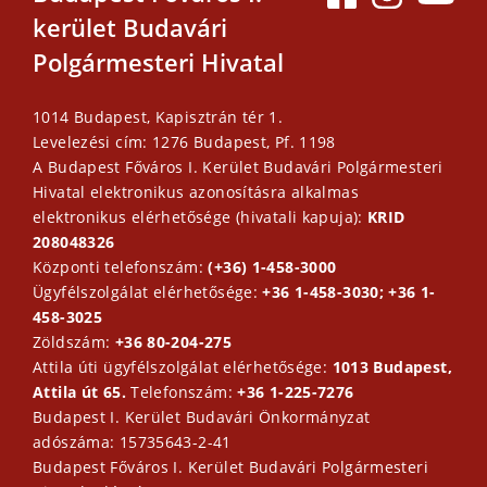
kerület Budavári
Polgármesteri Hivatal
1014 Budapest, Kapisztrán tér 1.
Levelezési cím: 1276 Budapest, Pf. 1198
A Budapest Főváros I. Kerület Budavári Polgármesteri
Hivatal elektronikus azonosításra alkalmas
elektronikus elérhetősége (hivatali kapuja):
KRID
208048326
Központi telefonszám:
(+36) 1-458-3000
Ügyfélszolgálat elérhetősége:
+36 1-458-3030; +36 1-
458-3025
Zöldszám:
+36 80-204-275
Attila úti ügyfélszolgálat elérhetősége:
1013 Budapest,
Attila út 65.
Telefonszám:
+36 1-225-7276
Budapest I. Kerület Budavári Önkormányzat
adószáma: 15735643-2-41
Budapest Főváros I. Kerület Budavári Polgármesteri