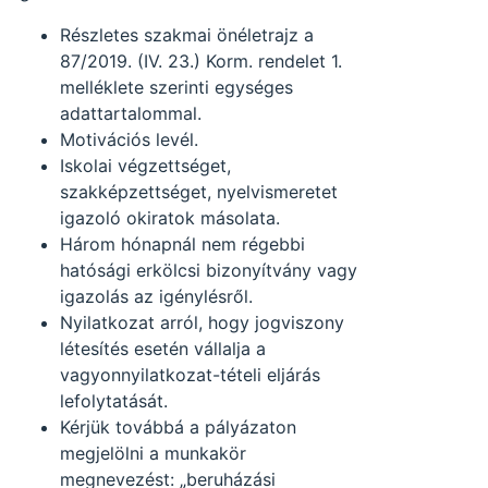
Részletes szakmai önéletrajz a
87/2019. (IV. 23.) Korm. rendelet 1.
melléklete szerinti egységes
adattartalommal.
Motivációs levél.
Iskolai végzettséget,
szakképzettséget, nyelvismeretet
igazoló okiratok másolata.
Három hónapnál nem régebbi
hatósági erkölcsi bizonyítvány vagy
igazolás az igénylésről.
Nyilatkozat arról, hogy jogviszony
létesítés esetén vállalja a
vagyonnyilatkozat-tételi eljárás
lefolytatását.
Kérjük továbbá a pályázaton
megjelölni a munkakör
megnevezést: „beruházási