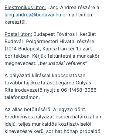
Elektronikus úton:
Láng Andrea részére a
lang.andrea@budavar.hu
e-mail címen
keresztül.
Postai úton:
Budapest Főváros I. kerület
Budavári Polgármesteri Hivatal részére
(1014 Budapest, Kapisztrán tér 1.) zárt
borítékban. Kérjük feltüntetni a munkakör
megnevezést:
„beruházási referens”
A pályázati kiírással kapcsolatosan
további tájékoztatást Légárné Gulyás
Rita irodavezető nyújt a 06-1/458-3086
telefonszámon.
Az állás betöltéséről a jegyző dönt.
Eredményes pályázat esetén határozatlan
idejű, teljes munkaidős köztisztviselői
kinevezésre kerül sor hat hónap próbaidő