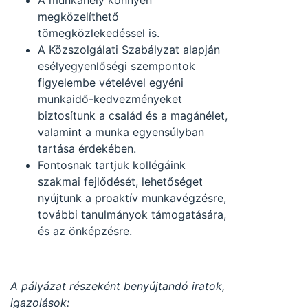
A munkahely könnyen
megközelíthető
tömegközlekedéssel is.
A Közszolgálati Szabályzat alapján
esélyegyenlőségi szempontok
figyelembe vételével egyéni
munkaidő-kedvezményeket
biztosítunk a család és a magánélet,
valamint a munka egyensúlyban
tartása érdekében.
Fontosnak tartjuk kollégáink
szakmai fejlődését, lehetőséget
nyújtunk a proaktív munkavégzésre,
további tanulmányok támogatására,
és az önképzésre.
A pályázat részeként benyújtandó iratok,
igazolások: