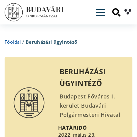
Toggle navig
Főoldal
/
Beruházási ügyintéző
BERUHÁZÁSI
ÜGYINTÉZŐ
Budapest Főváros I.
kerület Budavári
Polgármesteri Hivatal
pályázatot hirdet
HATÁRIDŐ
BERUHÁZÁSI
2022. május 23.