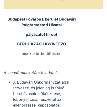
ÜGYINTÉZŐ
munkakör
betöltésére.
Budapest Főváros I. kerület Budavári
Polgármesteri Hivatal
pályázatot hirdet
BERUHÁZÁSI ÜGYINTÉZŐ
munkakör betöltésére
A leendő munkatárs feladatai:
A Budavári Önkormányzat által
tervezett és jelenleg is folyó
beruházások előkészítése,
lebonyolítása; részvétel az
ellenőrzéssel kapcsolatos