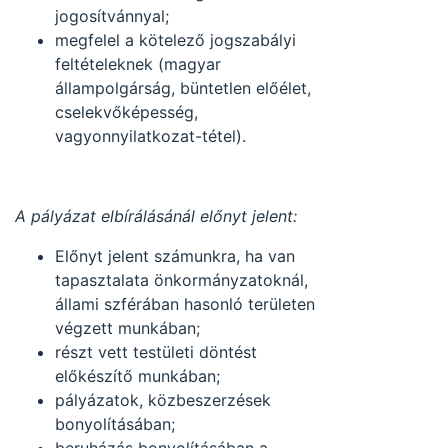
jogosítvánnyal;
megfelel a kötelező jogszabályi
feltételeknek (magyar
állampolgárság, büntetlen előélet,
cselekvőképesség,
vagyonnyilatkozat-tétel).
A pályázat elbírálásánál előnyt jelent:
Előnyt jelent számunkra, ha van
tapasztalata önkormányzatoknál,
állami szférában hasonló területen
végzett munkában;
részt vett testületi döntést
előkészítő munkában;
pályázatok, közbeszerzések
bonyolításában;