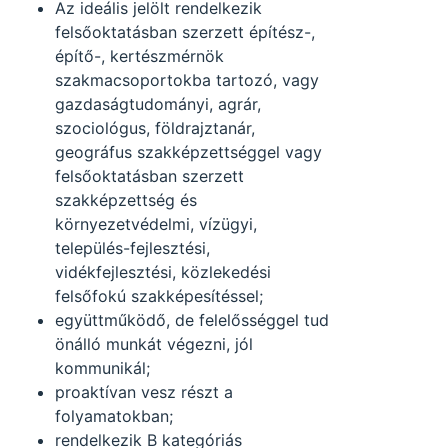
Az ideális jelölt rendelkezik
felsőoktatásban szerzett építész-,
építő-, kertészmérnök
szakmacsoportokba tartozó, vagy
gazdaságtudományi, agrár,
szociológus, földrajztanár,
geográfus szakképzettséggel vagy
felsőoktatásban szerzett
szakképzettség és
környezetvédelmi, vízügyi,
település-fejlesztési,
vidékfejlesztési, közlekedési
felsőfokú szakképesítéssel;
együttműködő, de felelősséggel tud
önálló munkát végezni, jól
kommunikál;
proaktívan vesz részt a
folyamatokban;
rendelkezik B kategóriás