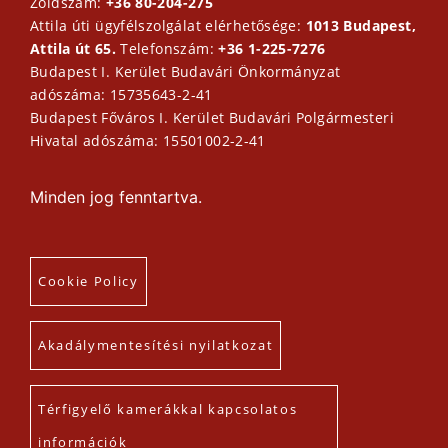
Zöldszám:
+36 80-204-275
Attila úti ügyfélszolgálat elérhetősége:
1013 Budapest,
Attila út 65.
Telefonszám:
+36 1-225-7276
Budapest I. Kerület Budavári Önkormányzat
adószáma: 15735643-2-41
Budapest Főváros I. Kerület Budavári Polgármesteri
Hivatal adószáma: 15501002-2-41
Minden jog fenntartva.
Cookie Policy
Akadálymentesítési nyilatkozat
Térfigyelő kamerákkal kapcsolatos
információk