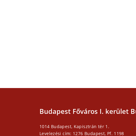
Budapest Főváros I. kerület B
1014 Budapest, Kapisztrán tér 1.
Levelezési cím: 1276 Budapest, Pf. 1198