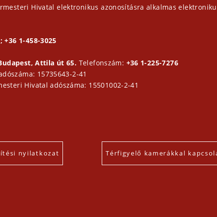
rmesteri Hivatal elektronikus azonosításra alkalmas elektroniku
; +36 1-458-3025
Budapest, Attila út 65.
Telefonszám:
+36 1-225-7276
 adószáma: 15735643-2-41
mesteri Hivatal adószáma: 15501002-2-41
tési nyilatkozat
Térfigyelő kamerákkal kapcsol