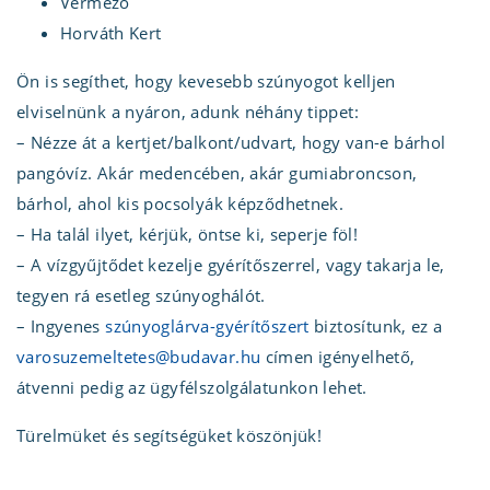
Vérmező
Horváth Kert
Ön is segíthet, hogy kevesebb szúnyogot kelljen
elviselnünk a nyáron, adunk néhány tippet:
– Nézze át a kertjet/balkont/udvart, hogy van-e bárhol
pangóvíz. Akár medencében, akár gumiabroncson,
bárhol, ahol kis pocsolyák képződhetnek.
– Ha talál ilyet, kérjük, öntse ki, seperje föl!
– A vízgyűjtődet kezelje gyérítőszerrel, vagy takarja le,
tegyen rá esetleg szúnyoghálót.
– Ingyenes
szúnyoglárva-gyérítőszert
biztosítunk, ez a
varosuzemeltetes@budavar.hu
címen igényelhető,
átvenni pedig az ügyfélszolgálatunkon lehet.
Türelmüket és segítségüket köszönjük!