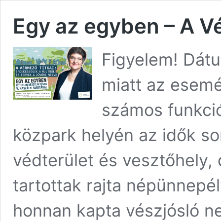
Egy az egyben – A Vé
Figyelem! Dátu
miatt az esemé
számos funkció
közpark helyén az idők sor
védterület és vesztőhely, 
tartottak rajta népünnepél
honnan kapta vészjósló ne